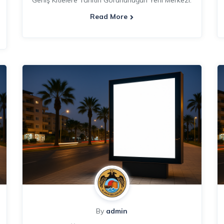
Geniş Kitlelere Tanıtın Görünürlüğün Yeni Merkezi:
Read More
By
admin