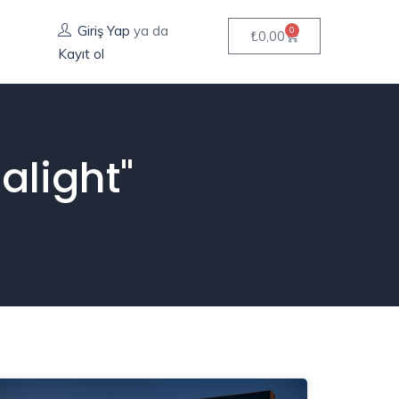
Giriş Yap
ya da
0
₺
0,00
SS
Kayıt ol
alight"