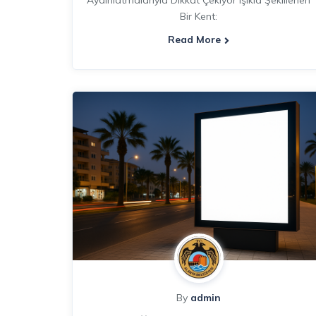
Aydınlatmalarıyla Dikkat Çekiyor Işıkla Şekillenen
Bir Kent:
Read More
By
admin